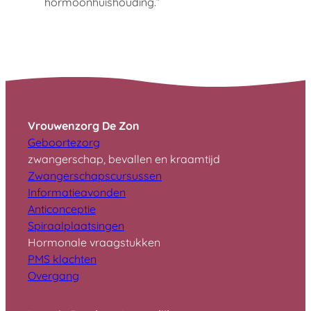
hormoonhuishouding.”
Maak nu een afspraak voor
persoonlijke begeleiding
Vrouwenzorg De Zon
Geboortezorg
zwangerschap, bevallen en kraamtijd
Zwangerschapscursussen
I
nformatieavonden
A
nticonceptie
S
piraalplaatsingen
Hormonale vraagstukken
PMS klachten
Overgang