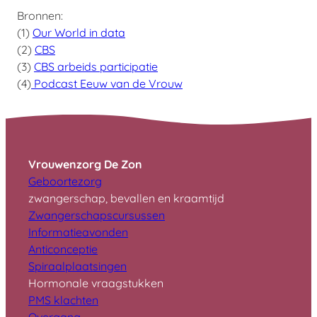
Bronnen:
(1)
Our World in data
(2)
CBS
(3)
CBS arbeids participatie
(4)
Podcast Eeuw van de Vrouw
Vrouwenzorg De Zon
Geboortezorg
zwangerschap, bevallen en kraamtijd
Zwangerschapscursussen
I
nformatieavonden
A
nticonceptie
S
piraalplaatsingen
Hormonale vraagstukken
PMS klachten
Overgang